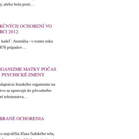
y, alebo bola proti…
EKČNÝCH OCHORENÍ VO
RCI 2012
y kašeľ : Austrália - v tomto roku
. 876 prípadov…
RGANIZME MATKY POČAS
- PSYCHICKÉ ZMENY
adaptácie ženského organizmu na
stvo sa upravujú do pôvodného
ní tehotenstva…
YBRANÉ OCHORENIA
ko najväčšia žľaza ľudského tela,