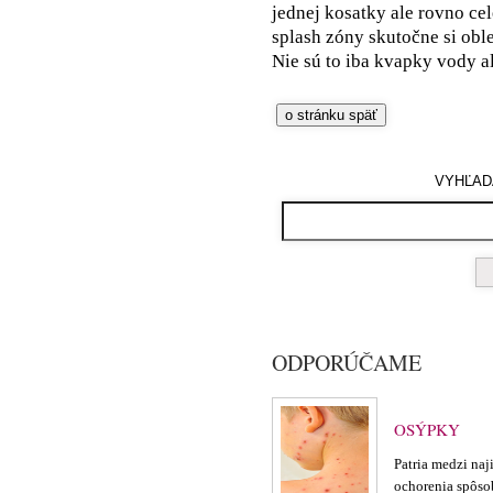
jednej kosatky ale rovno cel
splash zóny skutočne si oble
Nie sú to iba kvapky vody al
VYHĽAD
ODPORÚČAME
OSÝPKY
Patria medzi naj
ochorenia spôso