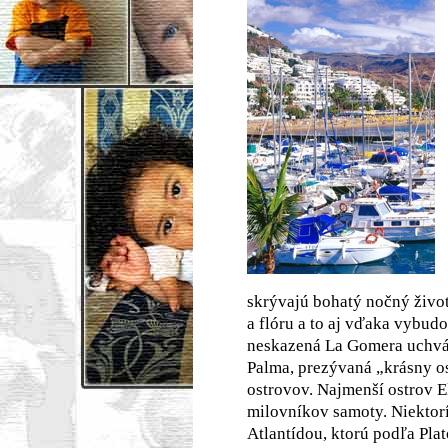
skrývajú bohatý nočný živo
a flóru a to aj vďaka vybu
neskazená La Gomera uchváti
Palma, prezývaná „krásny o
ostrovov. Najmenší ostrov E
milovníkov samoty. Niektorí 
Atlantídou, ktorú podľa Plató