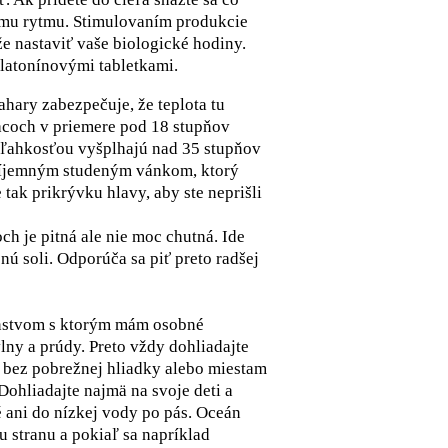
emu rytmu. Stimulovaním produkcie
 nastaviť vaše biologické hodiny.
latonínovými tabletkami.
ahary zabezpečuje, že teplota tu
acoch v priemere pod 18 stupňov
 s ľahkosťou vyšplhajú nad 35 stupňov
príjemným studeným vánkom, ktorý
tak prikrývku hlavy, aby ste neprišli
h je pitná ale nie moc chutná. Ide
ú soli. Odporúča sa piť preto radšej
nstvom s ktorým mám osobné
lny a prúdy. Preto vždy dohliadajte
m bez pobrežnej hliadky alebo miestam
Dohliadajte najmä na svoje deti a
 ani do nízkej vody po pás. Oceán
u stranu a pokiaľ sa napríklad