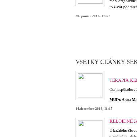
má v organizme v
to život podmieň
20. január 2012- 17:57
VŠETKY ČLÁNKY SEK
TERAPIA KE
Osem spôsobov a
MUDr. Anna Ma
14.december 2013, 11:15
KELOIDNÉ 
U každého člove
operáciách, ale