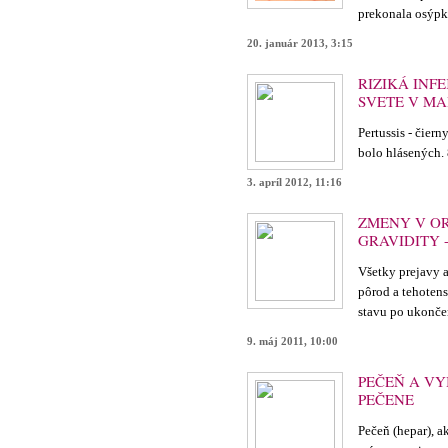
prekonala osýpk
20. január 2013, 3:15
RIZIKÁ INF
SVETE V MA
Pertussis - čiern
bolo hlásených
3. apríl 2012, 11:16
ZMENY V O
GRAVIDITY 
Všetky prejavy 
pôrod a tehoten
stavu po ukonče
9. máj 2011, 10:00
PEČEŇ A V
PEČENE
Pečeň (hepar), a