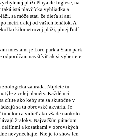
vychytenej pláži Playa de Inglese, na
 taká istá plavčícka vyhliadka a
áži, sa môže stať, že dieťa si ani
po metri ďalej od vašich lehátok. A
koľko kilometrovej pláži, plnej ľudí
ými miestami je Loro park a Siam park
e odporúčam navštíviť ak si vyberiete
á zoologická záhrada. Nájdete tu
 motýle z celej planéty. Každé má
a cítite ako keby ste sa skutočne v
ádzajú sa tu obrovské akvária. Je
 tunelom a vidieť ako všade naokolo
plávajú žraloky. Najväčším pútačom
, delfínmi a kosatkami v obrovských
ne nevynechajte. Nie je to show len