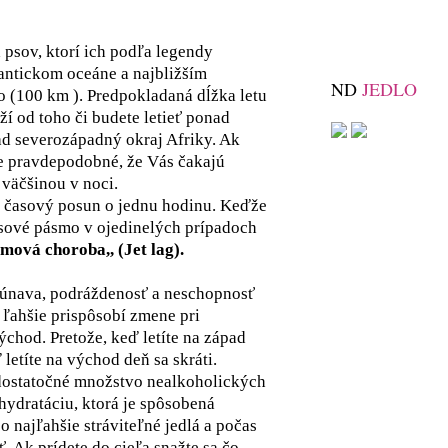
 psov, ktorí ich podľa legendy
lantickom oceáne a najbližším
ND
JEDLO
 (100 km ). Predpokladaná dĺžka letu
eží od toho či budete letieť ponad
ad severozápadný okraj Afriky. Ak
je pravdepodobné, že Vás čakajú
a väčšinou v noci.
 časový posun o jednu hodinu. Keďže
asové pásmo v ojedinelých prípadoch
mová choroba,, (Jet lag).
únava, podráždenosť a neschopnosť
a ľahšie prispôsobí zmene pri
ýchod. Pretože, keď letíte na západ
 letíte na východ deň sa skráti.
 dostatočné množstvo nealkoholických
hydratáciu, ktorá je spôsobená
o najľahšie stráviteľné jedlá a počas
ť. Ak prídete do cieľa snažte sa čo