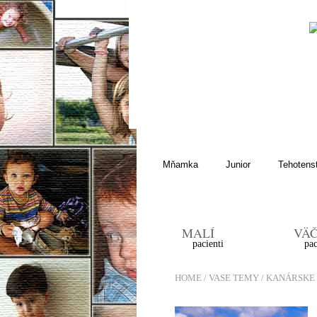
O NÁS
MOJE DIEŤA
Mňamka
Junior
Tehotens
MALÍ
VÄČ
pacienti
pac
HOME
/
VASE TEMY
/ KANÁRSKE