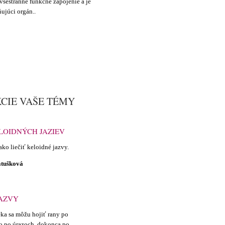
šestranné funkčné zapojenie a je
ujúci orgán..
CIE VAŠE TÉMY
LOIDNÝCH JAZIEV
ko liečiť keloidné jazvy.
tušková
JAZVY
ka sa môžu hojiť rany po
bo po úrazoch, dokonca po