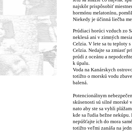
najskôr prispôsobiť miestn
hormónu melatonínu, pomôže
Niekedy je účinná liečba me
Prúdiaci horúci vzduch zo S
neklesá ani v zimných mesi
Celzia. V lete sa tu teploty
Celzia. Nedajte sa zmiasť 
prúdi z oceánu a nepodceňte 
k úpalu.
Voda na Kanárskych ostrovoc
totižto o morskú vodu zbaven
balená.
Potencionálnym nebezpeče
skúsenosti sú silné morské v
nato aby ste sa vyhli pláža
kde sa ľudia bežne nekúpu. 
nepúšťajte ich do mora samé
totižto veľmi zanáša na jedn