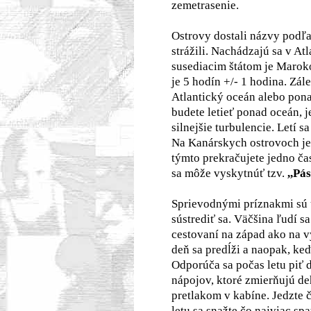
zemetrasenie.
Ostrovy dostali názvy podľa
strážili. Nachádzajú sa v At
susediacim štátom je Maroko
je 5 hodín +/- 1 hodina. Zál
Atlantický oceán alebo pon
budete letieť ponad oceán, 
silnejšie turbulencie. Letí s
Na Kanárskych ostrovoch je
týmto prekračujete jedno č
sa môže vyskytnúť tzv.
,,Pás
Sprievodnými príznakmi sú 
sústrediť sa. Väčšina ľudí s
cestovaní na západ ako na v
deň sa predĺži a naopak, keď
Odporúča sa počas letu piť
nápojov, ktoré zmierňujú de
pretlakom v kabíne. Jedzte č
letu sa snažte čo najviac spa