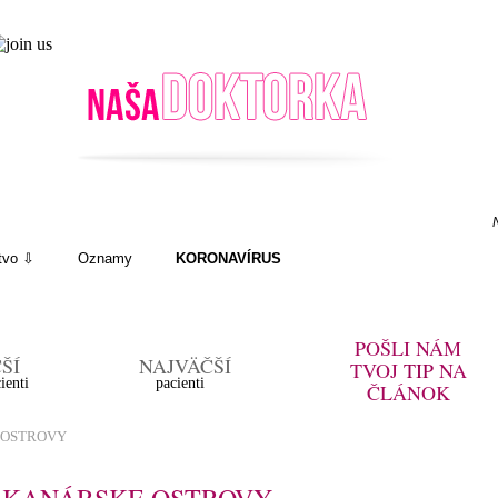
VAŠE TÉMY
TIPY
- ODBORNÁ SEKCIA
- AkoNaTo
tvo ⇩
Oznamy
KORONAVÍRUS
POŠLI NÁM
ŠÍ
NAJVÄČŠÍ
TVOJ
TIP
NA
ienti
pacienti
ČLÁNOK
 OSTROVY