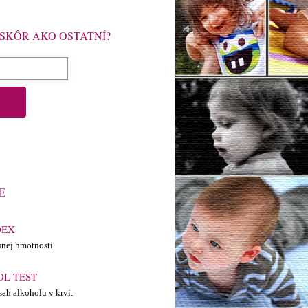
 SKÔR AKO OSTATNÍ?
E
DEX
snej hmotnosti.
L TEST
sah alkoholu v krvi.