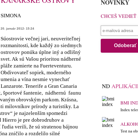
KANÁRSKE OSTROVY
NOVINKY
SIMONA
CHCEŠ VEDIEŤ
20. január 2012- 15:24
Súostrovie večnej jari, neuveriteľnej
rozmanitosti, kde každý zo siedmych
ostrovov ponúka úplne iný a odlišný
svet. Ak sú Vašou prioritou nádherné
pláže zamierte na Fuerteventuru.
Obdivovateľ sopiek, moderného
umenia a vína nesmie vynechať
ND
APLIKÁCI
Lanzarote. Tenerife a Gran Canaria
t, športové šantenie, nádhernú faunu
dovaným obrovským parkom. Krásna,
BMI IN
 milovníkov prírody a turistiky. La
Index tele
strov“ je najzelenším spomedzi
l Hierro je pre dobrodruhov a
ALKOHO
ľudia verili, že sú stratenou bájnou
Test na ob
na zničilo a rozdelilo silné