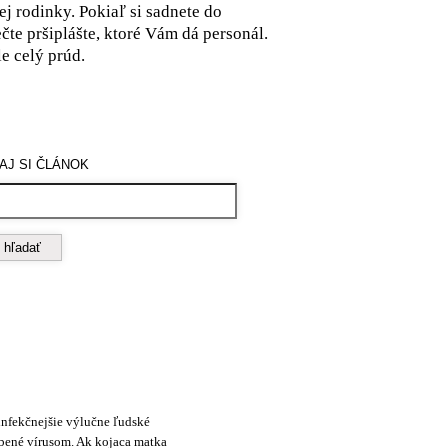
ej rodinky. Pokiaľ si sadnete do
čte pršiplášte, ktoré Vám dá personál.
e celý prúd.
AJ SI ČLÁNOK
infekčnejšie výlučne ľudské
bené vírusom. Ak kojaca matka