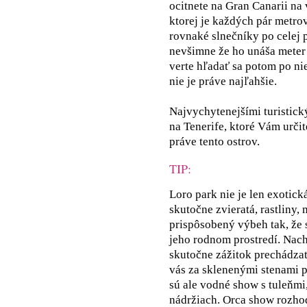
ocitnete na Gran Canarii na 
ktorej je každých pár metrov
rovnaké slnečníky po celej pl
nevšimne že ho unáša meter 
verte hľadať sa potom po nie
nie je práve najľahšie.
Najvychytenejšími turistick
na Tenerife, ktoré Vám určit
práve tento ostrov.
TIP:
Loro park nie je len exotick
skutočne zvieratá, rastliny,
prispôsobený výbeh tak, že s
jeho rodnom prostredí. Nach
skutočne zážitok prechádzať
vás za sklenenými stenami 
sú ale vodné show s tuleňmi
nádržiach. Orca show rozhod