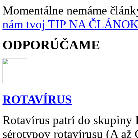
Momentálne nemáme článk
nám tvoj
TIP
NA ČLÁNO
ODPORÚČAME
ROTAVÍRUS
Rotavírus patrí do skupiny 
sérotypov rotavírusu (A až