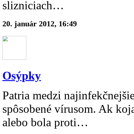
slizniciach…
20. január 2012, 16:49
Osýpky
Patria medzi najinfekčnejši
spôsobené vírusom. Ak koj
alebo bola proti…