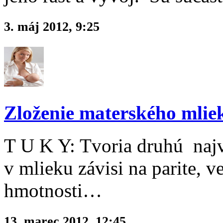
3. máj 2012, 9:25
Zloženie materského mlie
T U K Y: Tvoria druhú naj
v mlieku závisi na parite, v
hmotnosti…
13. marec 2012, 12:45