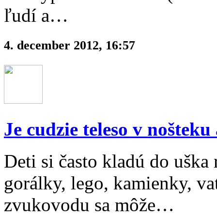
ľudí a…
4. december 2012, 16:57
Je cudzie teleso v noštek
Deti si často kladú do ušk
gorálky, lego, kamienky, v
zvukovodu sa môže…