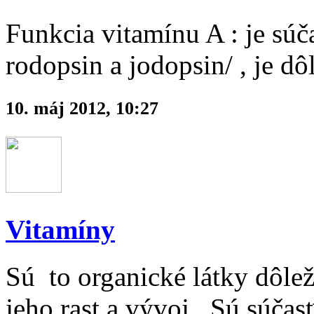
Funkcia vitamínu A : je sú
rodopsin a jodopsin/ , je d
10. máj 2012, 10:27
Vitamíny
Sú to organické látky dôlež
jeho rast a vývoj. Sú súč