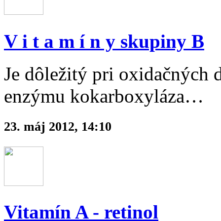
V i t a m í n y skupiny B
Je dôležitý pri oxidačných 
enzýmu kokarboxyláza…
23. máj 2012, 14:10
Vitamín A - retinol