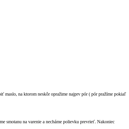
ť maslo, na ktorom neskôr opražime najprv pór ( pór pražíme pokiaľ
eme smotanu na varenie a necháme polievku prevrieť. Nakoniec