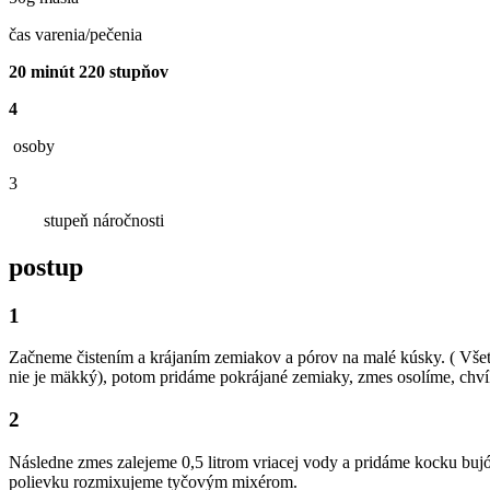
čas varenia/pečenia
20 minút 220 stupňov
4
osoby
3
stupeň náročnosti
postup
1
Začneme čistením a krájaním zemiakov a pórov na malé kúsky. ( Vše
nie je mäkký), potom pridáme pokrájané zemiaky, zmes osolíme, chv
2
Následne zmes zalejeme 0,5 litrom vriacej vody a pridáme kocku buj
polievku rozmixujeme tyčovým mixérom.