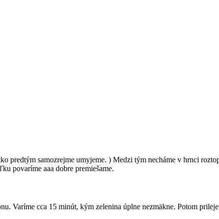
tko predtým samozrejme umyjeme. ) Medzi tým necháme v hrnci roztopi
íľku povaríme aaa dobre premiešame.
ónu. Varíme cca 15 minút, kým zelenina úplne nezmäkne. Potom prilej