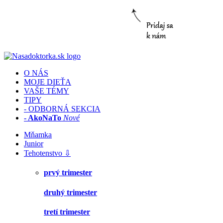
O NÁS
MOJE DIEŤA
VAŠE TÉMY
TIPY
- ODBORNÁ SEKCIA
- AkoNaTo
Nové
Mňamka
Junior
Tehotenstvo ⇩
prvý trimester
druhý trimester
tretí trimester